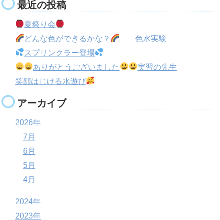
最近の投稿
夏祭り会
どんな色ができるかな？
色水実験
スプリンクラー登場
ありがとうございました
実習の先生
笑顔はじける水遊び
アーカイブ
2026年
7月
6月
5月
4月
2024年
2023年