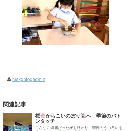
mskgblogadmin
関連記事
桜
からこいのぼり
へ 季節のバト
ンタッチ
こんなに綺麗だった桜も終わり、季節のうつろいを