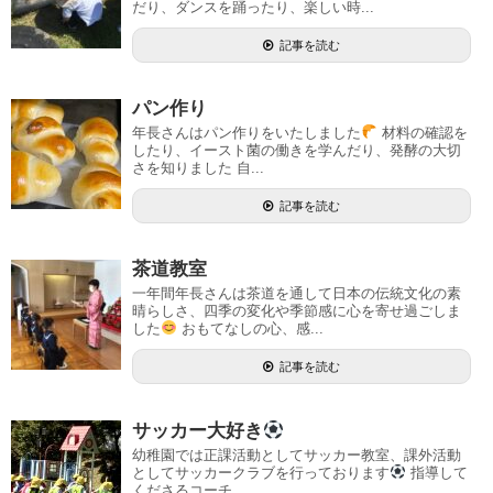
だり、ダンスを踊ったり、楽しい時...
記事を読む
パン作り
年長さんはパン作りをいたしました
材料の確認を
したり、イースト菌の働きを学んだり、発酵の大切
さを知りました 自...
記事を読む
茶道教室
一年間年長さんは茶道を通して日本の伝統文化の素
晴らしさ、四季の変化や季節感に心を寄せ過ごしま
した
おもてなしの心、感...
記事を読む
サッカー大好き
幼稚園では正課活動としてサッカー教室、課外活動
としてサッカークラブを行っております
指導して
くださるコーチ...