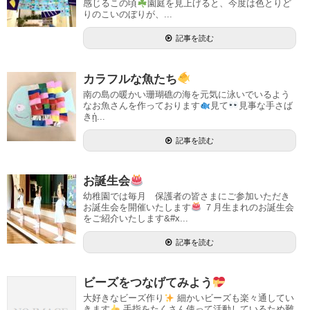
感じるこの頃
園庭を見上げると、今度は色とりど
りのこいのぼりが、...
記事を読む
カラフルな魚たち
南の島の暖かい珊瑚礁の海を元気に泳いでいるよう
なお魚さんを作っております
見て
見事な手さば
きᾑ...
記事を読む
お誕生会
幼稚園では毎月 保護者の皆さまにご参加いただき
お誕生会を開催いたします
７月生まれのお誕生会
をご紹介いたします&#x...
記事を読む
ビーズをつなげてみよう
大好きなビーズ作り
細かいビーズも楽々通してい
きます
手指をたくさん使って活動しているため難