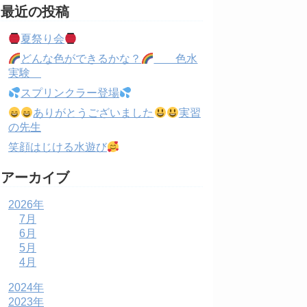
最近の投稿
夏祭り会
どんな色ができるかな？
色水
実験
スプリンクラー登場
ありがとうございました
実習
の先生
笑顔はじける水遊び
アーカイブ
2026年
7月
6月
5月
4月
2024年
2023年