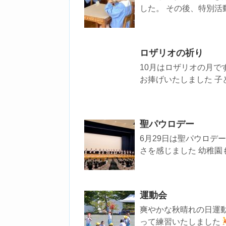
した。 その後、特別活
ロザリオの祈り
10月はロザリオの月で
お捧げいたしました 子ど
聖パウロデー
6月29日は聖パウロデ
さを感じました 幼稚園
運動会
爽やかな秋晴れの日運
って練習いたしました