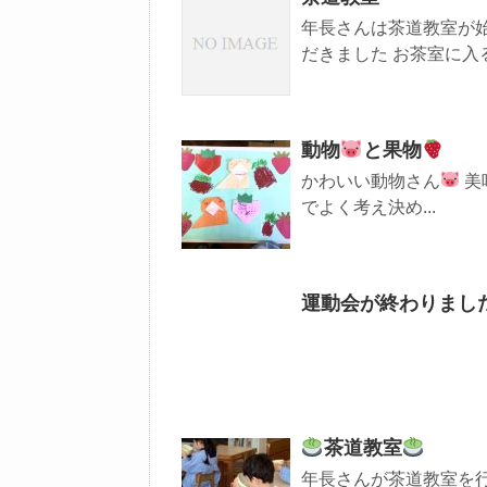
年長さんは茶道教室が
だきました お茶室に入
動物
と果物
かわいい動物さん
美
でよく考え決め...
運動会が終わりまし
茶道教室
年長さんが茶道教室を