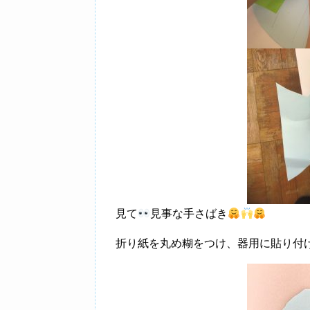
見て
見事な手さばき
折り紙を丸め糊をつけ、器用に貼り付