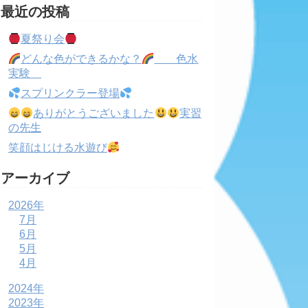
最近の投稿
夏祭り会
どんな色ができるかな？
色水
実験
スプリンクラー登場
ありがとうございました
実習
の先生
笑顔はじける水遊び
アーカイブ
2026年
7月
6月
5月
4月
2024年
2023年