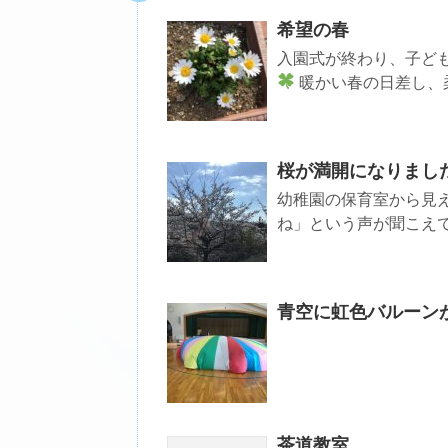
希望の春
入園式が終わり、子ど
暖かい春の日差し、柔
桜が満開になりまし
幼稚園の保育室から見え
ね」という声が聞こえてき
青空に虹色バルーン
茶道教室