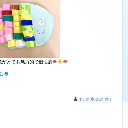
色がとても魅力的で個性的
mskgblogadmin